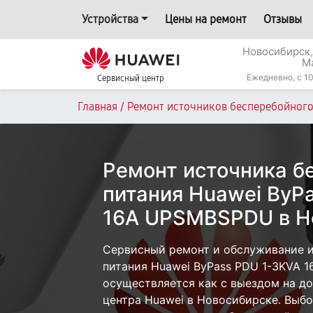
Устройства
Цены на ремонт
Отзывы
Новосибирск,
М
Ежедневно, с 10
Сервисный центр
/
Главная
Ремонт источников бесперебойного
Ремонт источника б
питания Huawei ByP
16A UPSMBSPDU в Н
Сервисный ремонт и обслуживание 
питания Huawei ByPass PDU 1-3KVA
осуществляется как с выездом на дом
центра Huawei в Новосибирске. Выбо