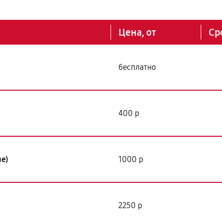
Цена, от
Ср
бесплатно
400 р
е)
1000 р
2250 р