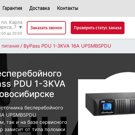
Гарантия
Доставка
Контакты
 пл. Карла
аркса, 7
▼
Проверить статус заказа
Заказать звонок
:00 до 20:00
/
ByPass PDU 1-3KVA 16A UPSMBSPDU
 питания
есперебойного
ass PDU 1-3KVA
овосибирске
источника бесперебойного
 16A UPSMBSPDU
, так и на базе сервисного
р зависит от типа поломки