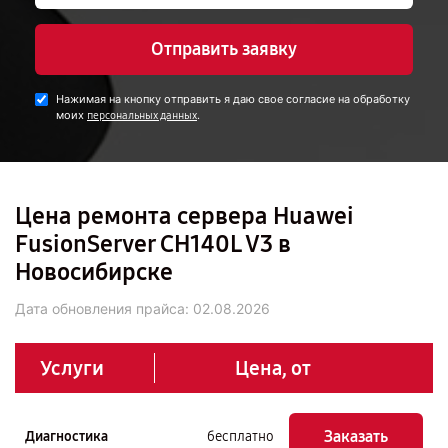
Отправить заявку
Нажимая на кнопку отправить я даю свое согласие на обработку
моих
.
персональных данных
Цена ремонта сервера Huawei
FusionServer CH140L V3 в
Новосибирске
Дата обновления прайса:
02.08.2026
Услуги
Цена, от
Заказать
Диагностика
бесплатно