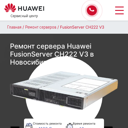
Сервисный центр
/
/
FusionServer CH222 V3
Главная
Ремонт серверов
Ремонт сервера Huawei
FusionServer CH222 V3 в
Новосибирске
Стоимость ремонта
Время ремонта