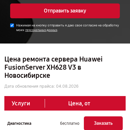
Отправить заявку
Нажимая на кнопку отправить я даю свое согласие на обработку
моих
.
персональных данных
Цена ремонта сервера Huawei
FusionServer XH628 V3 в
Новосибирске
Дата обновления прайса:
04.08.2026
Услуги
Цена, от
Заказать
Диагностика
бесплатно