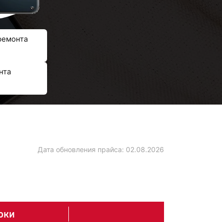
ремонта
нта
Дата обновления прайса:
02.08.2026
оки