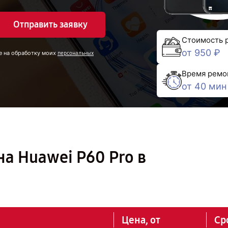
Отправить заявку
Стоимость 
от 950 ₽
е на обработку моих
персональных
Время ремо
от 40 мин
а Huawei P60 Pro в
Цена, от
Ср